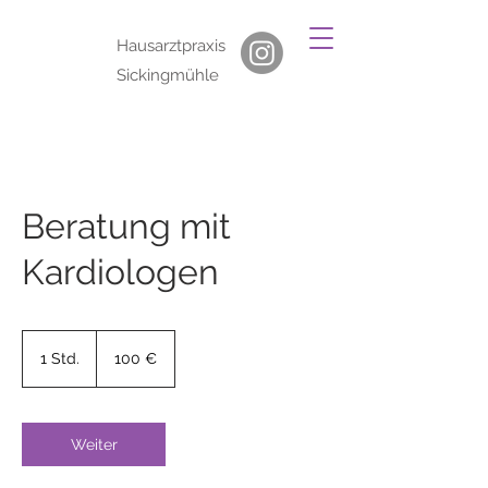
Hausarztpraxis
Sickingmühle
Beratung mit
Kardiologen
100
Euro
1 Std.
1
100 €
S
t
d
Weiter